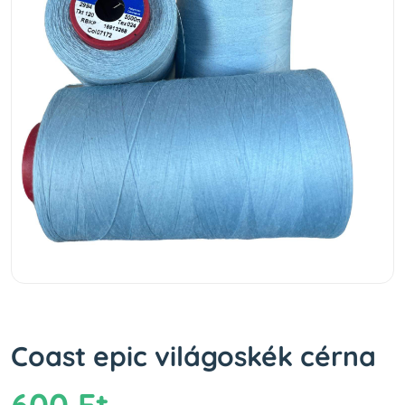
Coast epic világoskék cérna
600 Ft