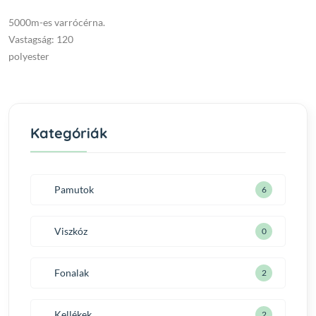
5000m-es varrócérna.
Vastagság: 120
polyester
Kategóriák
Pamutok
6
Viszkóz
0
Fonalak
2
Kellékek
2