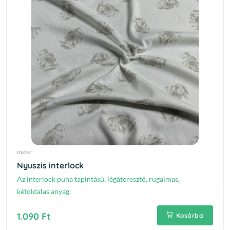
méter
Nyuszis interlock
Az interlock puha tapintású, légáteresztő, rugalmas,
kétoldalas anyag.
1.090 Ft
Kosárba