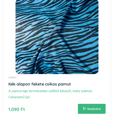
méter
Kék alapon fekete csíkos pamut
A pamut egy természetes szálból készült, mely számos
ruhanemű (pl.
1.090 Ft
Kosárba