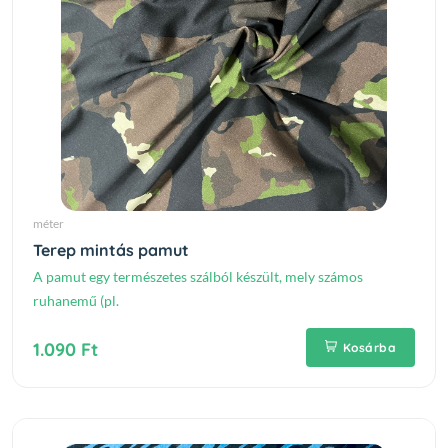
méter
Terep mintás pamut
A pamut egy természetes szálból készült, mely számos
ruhanemű (pl.
1.090 Ft
Kosárba