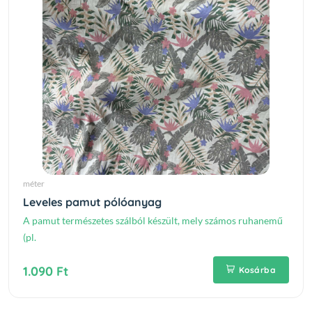
méter
Leveles pamut pólóanyag
A pamut természetes szálból készült, mely számos ruhanemű
(pl.
1.090 Ft
Kosárba