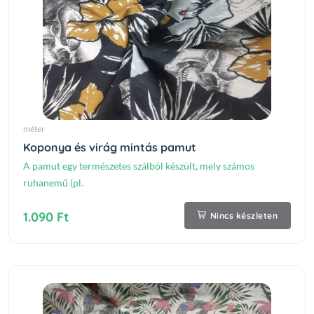
méter
Koponya és virág mintás pamut
A pamut egy természetes szálból készült, mely számos
ruhanemű (pl.
1.090 Ft
Nincs készleten