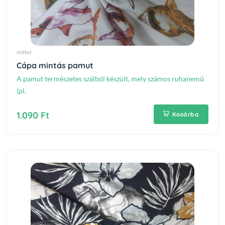
méter
Cápa mintás pamut
A pamut természetes szálból készült, mely számos ruhanemű
(pl.
1.090 Ft
Kosárba