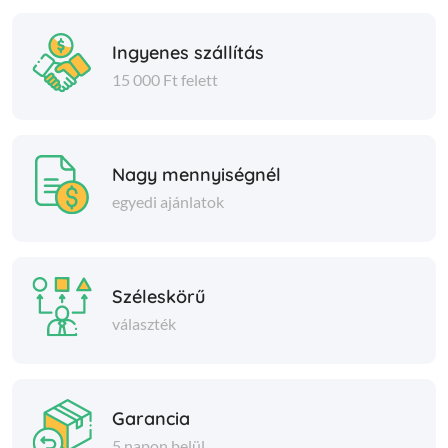
Ingyenes szállítás
15 000 Ft felett
Nagy mennyiségnél
egyedi ajánlatok
Széleskörű
választék
Garancia
5 napon belül