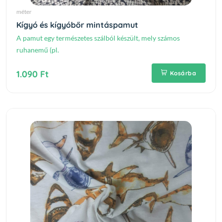
méter
Kígyó és kígyóbőr mintáspamut
A pamut egy természetes szálból készült, mely számos
ruhanemű (pl.
1.090 Ft
Kosárba