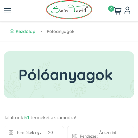
0
Kezdőlap
Pólóanyagok
Pólóanyagok
Találtunk
51
terméket a számodra!
Termékek egy
20
Ár szerint
Rendezés: