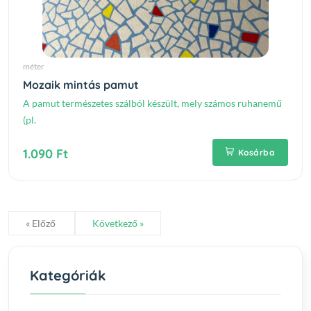
méter
Mozaik mintás pamut
A pamut természetes szálból készült, mely számos ruhanemű
(pl.
1.090 Ft
Kosárba
« Előző
Következő »
Kategóriák