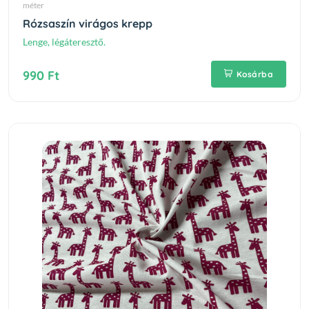
méter
Rózsaszín virágos krepp
Lenge, légáteresztő.
990 Ft
Kosárba