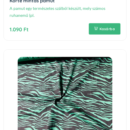
Körte mintás pamut
A pamut egy természetes szálból készült, mely számos
ruhanemű (pl.
1.090 Ft
Kosárba