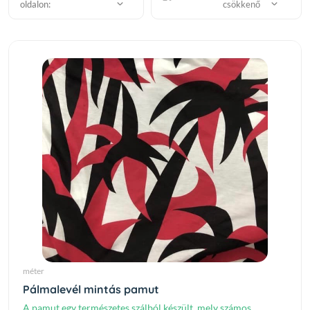
oldalon:
csökkenő
méter
Pálmalevél mintás pamut
A pamut egy természetes szálból készült, mely számos