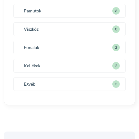
Pamutok
6
Viszkóz
0
Fonalak
2
Kellékek
2
Egyéb
3