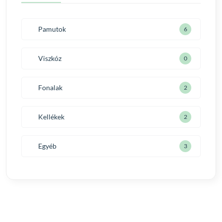
Pamutok
6
Viszkóz
0
Fonalak
2
Kellékek
2
Egyéb
3