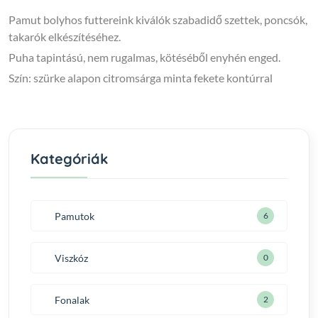
Pamut bolyhos futtereink kiválók szabadidő szettek, poncsók,
takarók elkészítéséhez.
Puha tapintású, nem rugalmas, kötéséből enyhén enged.
Szín: szürke alapon citromsárga minta fekete kontúrral
Kategóriák
Pamutok
6
Viszkóz
0
Fonalak
2