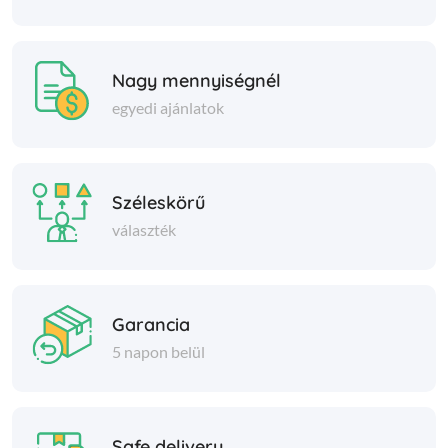
Nagy mennyiségnél
egyedi ajánlatok
Széleskörű
választék
Garancia
5 napon belül
Safe delivery