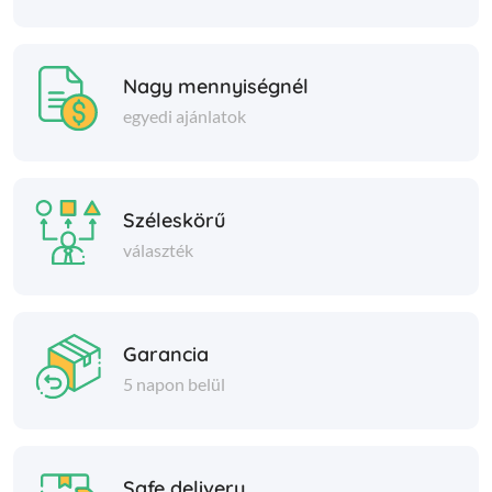
Nagy mennyiségnél
egyedi ajánlatok
Széleskörű
választék
Garancia
5 napon belül
Safe delivery