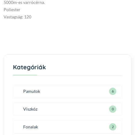
5000m-es varrócérna.
Poliester
Vastagság: 120
Kategóriák
Pamutok
6
Viszkóz
0
Fonalak
2