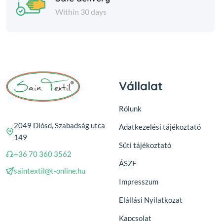
Within 30 days
Vállalat
Rólunk
2049 Diósd, Szabadság utca
Adatkezelési tájékoztató
149
Süti tájékoztató
+36 70 360 3562
ÁSZF
saintextil@t-online.hu
Impresszum
Elállási Nyilatkozat
Kapcsolat