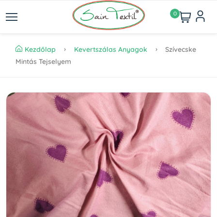
0
Kezdőlap
Kevertszálas Anyagok
Szívecske
Mintás Tejselyem