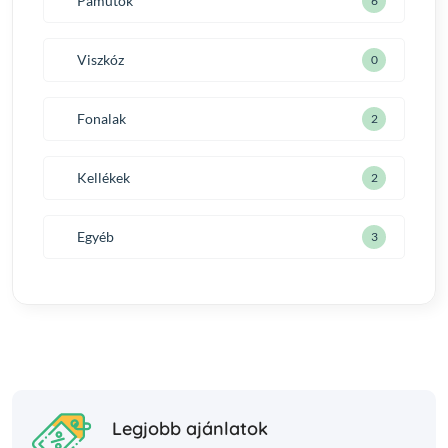
Pamutok
6
Viszkóz
0
Fonalak
2
Kellékek
2
Egyéb
3
Legjobb ajánlatok