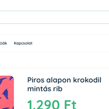
ciák
Kapcsolat
Piros alapon krokodil
mintás rib
1.290 Ft