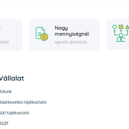
s
Nagy
mennyiségnél
elett
egyedi ajánlatok
Vállalat
Rólunk
Adatkezelési tájékoztató
Süti tájékoztató
ÁSZF