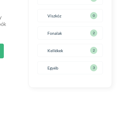
Viszkóz
0
y
bók
Fonalak
2
Kellékek
2
Egyéb
3