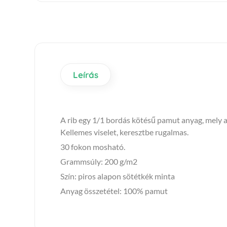
Leírás
A rib egy 1/1 bordás kötésű pamut anyag, mely a
Kellemes viselet, keresztbe rugalmas.
30 fokon mosható.
Grammsúly: 200 g/m2
Szín: piros alapon sötétkék minta
Anyag összetétel: 100% pamut