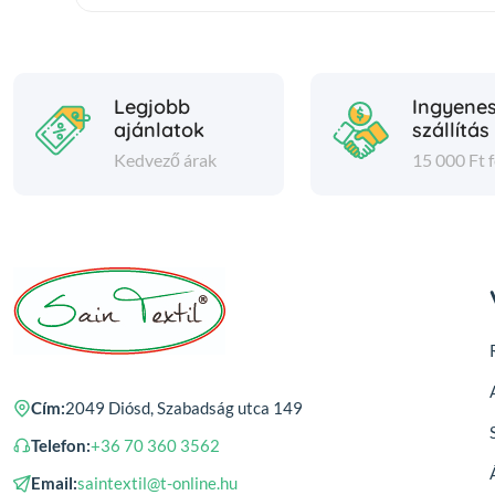
Legjobb
Ingyene
ajánlatok
szállítás
Kedvező árak
15 000 Ft f
Cím:
2049 Diósd, Szabadság utca 149
Telefon:
+36 70 360 3562
Email:
saintextil@t-online.hu