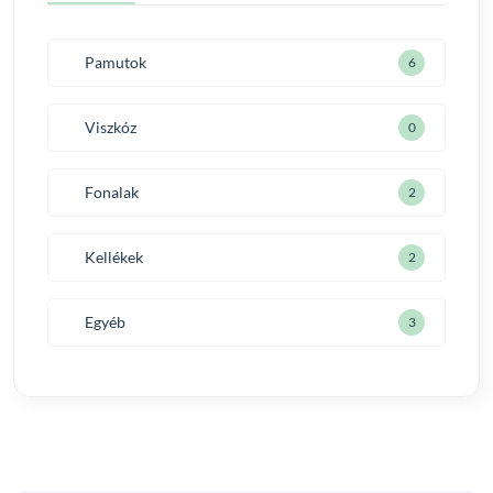
Pamutok
6
Viszkóz
0
Fonalak
2
Kellékek
2
Egyéb
3