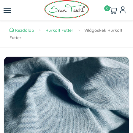
0
Kezdőlap
Hurkolt Futter
Világoskék Hurkolt
Futter